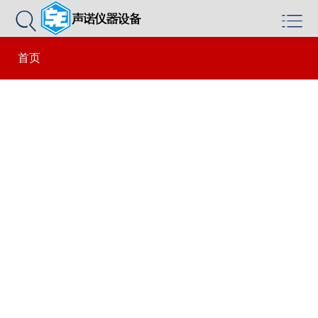


首页
>
生产基地
>
Warning
: Use of undefined constant 正文 - assumed '正文' (this
will throw an Error in a future version of PHP) in
/www/wwwroot/sonolits_com/wp-
content/themes/mobilex/functions.php
on line
157
正文