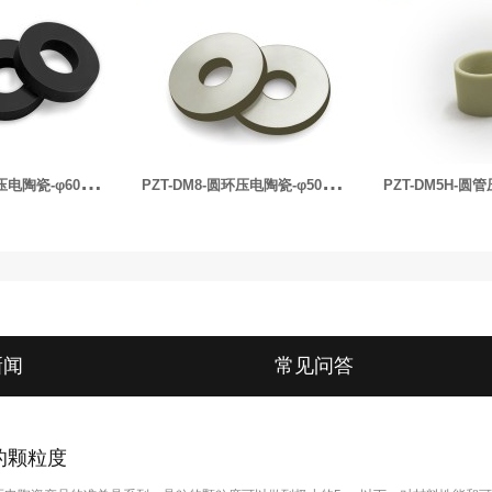
P
ZT-DM8-圆环压电陶瓷-φ50x20x5.4mm-33kHz
P
ZT-DM5H-圆管压电陶瓷-φ19×16.5×12.7mm
PZT-DM-5A
新闻
常见问答
的颗粒度