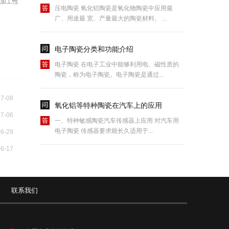
可加工性
广、用途最 宽、产量最大的陶瓷材料。 ...
电子陶瓷分类和功能介绍
电子陶瓷 在电子工业中能够利用电、磁性质的
陶瓷，称为电子陶瓷。电子陶瓷是通过...
氧化铝等特种陶瓷在汽车上的应用
07-08
一、特种敏感陶瓷汽车传感器上应用 对汽车用
07-06
电子陶瓷 传感器要求能长久适用于...
06-29
06-17
氧化铝陶瓷制品的三大烧结阶段
压电陶瓷 烧结是氧化铝陶瓷制品出产中的一个
流程，烧结前，烧结中和烧结后许多许...
联系我们
|
电子陶瓷行业专业术语
在电子工业中能够利用电、磁性质的陶瓷，称为