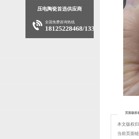
压电陶瓷首选供应商
全国免费咨询热线
18125228468/13392927639
页面版权
本文版权
当前页面链接：h