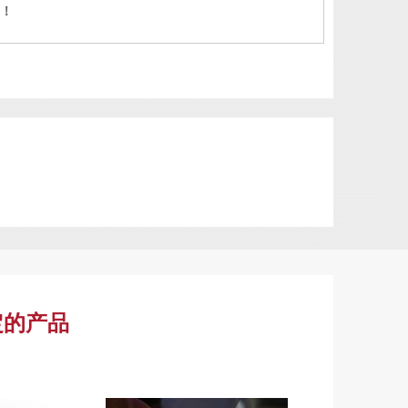
！
定的产品