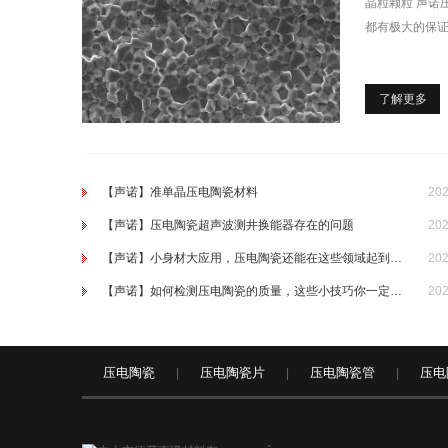
晶粒颗粒 声诺
都有极大的保
了解更多
【声诺】准单晶压电陶瓷材料
202
【声诺】压电陶瓷超声波测井换能器存在的问题
202
【声诺】小身材大应用，压电陶瓷还能在这些领域起到强大作用！
202
【声诺】如何检测压电陶瓷的质量，这些小技巧你一定要了解
202
压电陶瓷
压电陶瓷片
压电陶瓷管
压电
|
|
|