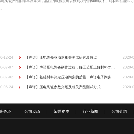
压电陶瓷产品的准单晶系列，晶粒的颗粒度可以做到极小的5um以下。对材料性能和
证。
0-12-24
【声诺】压电陶瓷驱动器相关测试研究及特点
2020-
0-07-07
【声诺】声诺压电陶瓷制作过程，好工艺配上好材料才有好产品！
2020-
0-07-02
【声诺】基础材料决定压电陶瓷的质量，声诺电子陶瓷的应用领域
2020-
0-06-24
【声诺】压电陶瓷参数介绍及相关产品测试方式
2020-
陶瓷环
公司动态
荣誉资质
行业新闻
公司介绍
|
|
|
|