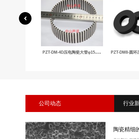
P
ZT-DM-4D压电陶瓷大管φ150xφ147x50mm
P
ZT-DM8-圆环压电陶瓷-φ60xφ30x10mm
公司动态
行业
陶瓷精细