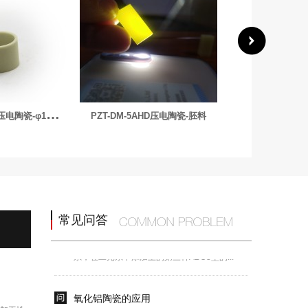
P
ZT-DM4D-圆柱压电陶瓷-φ15.75x5mm-136kHz
HD压电陶瓷-胚料
什么是压电陶瓷？压电陶瓷介绍
压电陶瓷 是一种能够将机械能和电能互相转换
的信息功能陶瓷材料-压电效应,压电陶...
电子陶瓷的构成
常见问答
常用的电子陶瓷 有钛酸钡系，锆钛酸铅二元
系，在二元系中添加上的第三种ABO3型的...
氧化铝陶瓷的应用
压电陶瓷 氧化铝陶瓷是氧化物陶瓷中应用最