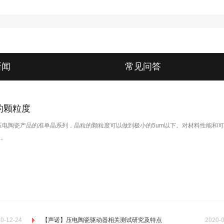
新闻
常见问答
的颗粒度
压电陶瓷产品的准单晶系列，晶粒的颗粒度可以做到极小的5um以下。对材料性能和
证。
0-12-24
【声诺】压电陶瓷驱动器相关测试研究及特点
2020-