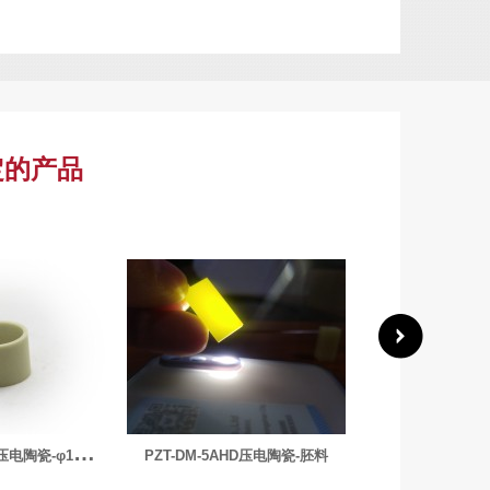
定的产品
P
ZT-DM4D-圆柱压电陶瓷-φ15.75x5mm-136kHz
HD压电陶瓷-胚料
什么是压电陶瓷？压电陶瓷介绍