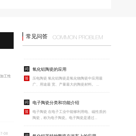
压电陶瓷 是一种能够将机械能和电能互相转换
的信息功能陶瓷材料-压电效应,压电陶...
电子陶瓷的构成
常见问答
常用的电子陶瓷 有钛酸钡系，锆钛酸铅二元
系，在二元系中添加上的第三种ABO3型的...
氧化铝陶瓷的应用
压电陶瓷 氧化铝陶瓷是氧化物陶瓷中应用最
可加工性
广、用途最 宽、产量最大的陶瓷材料。 ...
电子陶瓷分类和功能介绍
电子陶瓷 在电子工业中能够利用电、磁性质的
陶瓷，称为电子陶瓷。电子陶瓷是通过...
氧化铝等特种陶瓷在汽车上的应用
07-08