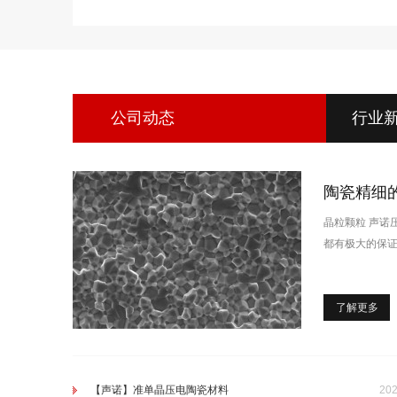
公司动态
行业
陶瓷精细
晶粒颗粒 声诺
都有极大的保
了解更多
【声诺】准单晶压电陶瓷材料
202