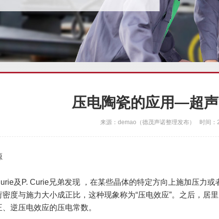
压电陶瓷的应用—超声
来源：demao（德茂声诺整理发布） 时间：202
源
J.Curie及P. Curie兄弟发现 ，在某些晶体的特定方向上施
荷密度与施力大小成正比，这种现象称为“压电效应”。之后，居
正、逆压电效应的压电常数。