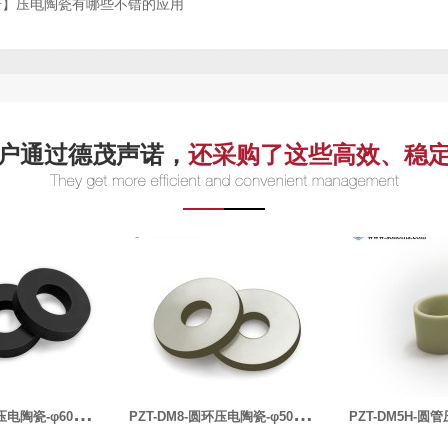
诺】压电陶瓷有哪些不错的应用
户通过德茂声诺，
还采购了这些高效、稳
P
ZT-DM8-圆环压电陶瓷-φ50x20x5.4mm-33kHz
P
ZT-DM5H-圆管压电陶瓷-φ19×16.5×12.7mm
PZT-DM-5A