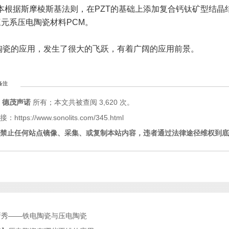
本根据斯摩棱斯基法则，在PZT的基础上添加复合钙钛矿型结晶结构的第三
三元系压电陶瓷材料PCM。
陶瓷的应用，发生了很大的飞跃，有着广阔的应用前景。
备注
归
德茂声诺
所有；本文共被查阅 3,620 次。
ttps://www.sonolits.com/345.html
禁止任何站点镜像、采集、或复制本站内容，违者通过法律途径维权到底
新秀——铁电陶瓷与压电陶瓷