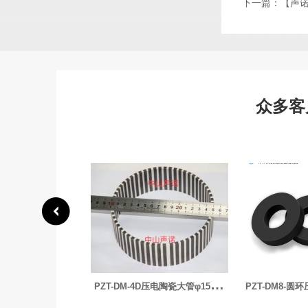
下一篇：
【声
众多客
P
ZT-DM-4D压电陶瓷大管φ150xφ147x50mm
P
ZT-DM8-圆环压电陶瓷-φ60xφ30x10mm