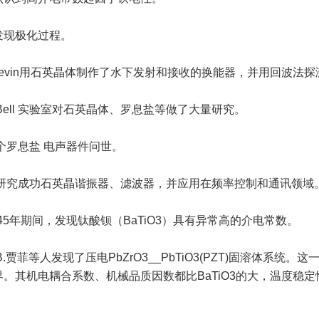
发现极化过程。
angevin用石英晶体制作了水下发射和接收的换能器，并用回波法
国Bell 实验室对石英晶体、罗息盐等做了大量研究。
一个罗息盐 电声器件问世。
相继研究成功石英晶谐振器、滤波器，并应用在频率控制和通讯领域
1945年期间，发现钛酸钡（BaTiO3）具有异常高的介电常数。
B.贾菲等人发现了压电PbZrO3__PbTiO3(PZT)固溶体系统
。其机电耦合系数、机械品质因数都比BaTiO3的大，温度稳定性和