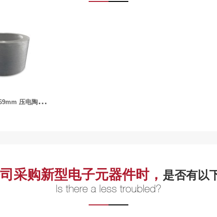
P
ZT-φ84xφ70x69mm 压电陶瓷管
司采购新型电子元器件时，
是否有以