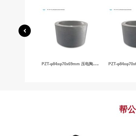
P
ZT-φ84xφ70x69mm 压电陶瓷管
帮公