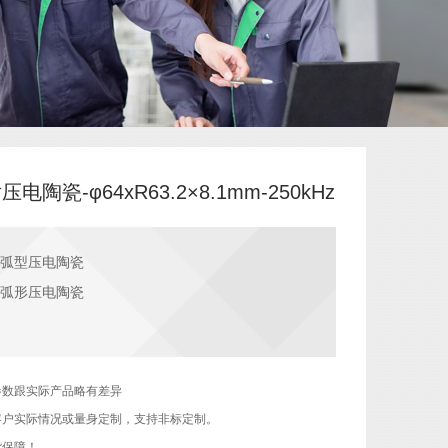
压电陶瓷-φ64xR63.2×8.1mm-250kHz
弧型压电陶瓷
弧形压电陶瓷
参数跟实际产品略有差异
客户实际情况或量身定制，支持非标定制。
货保障！