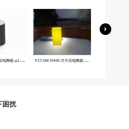
P
ZT-DM-5HHD-方片压电陶瓷-64*14.5*0.5mm
P
ZT-DM4D-圆环压电陶瓷-φ63.5xφ9×11.4mm 200kHz
下困扰