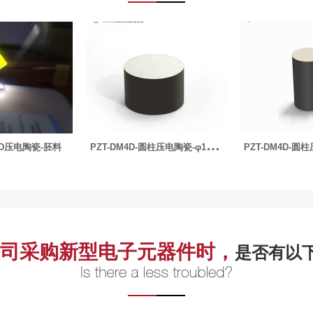
P
ZT-DM4D-圆柱压电陶瓷-φ15.75x5mm-136kHz
P
ZT-DM4D-圆柱压电陶瓷-φ12.7x21mm-72kHz
司采购新型电子元器件时，
是否有以