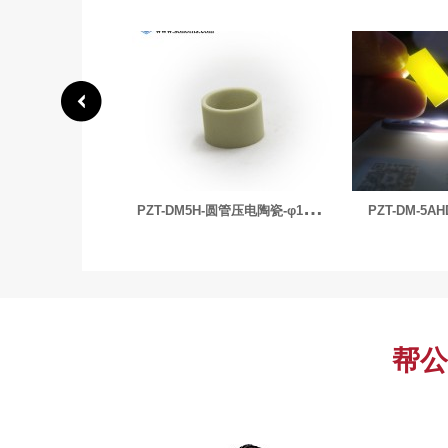
P
ZT-DM5H-圆管压电陶瓷-φ19×16.5×12.7mm
PZT-DM-5AHD压电陶瓷-胚料
帮公