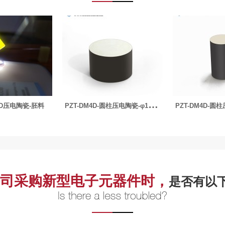
P
ZT-DM4D-圆柱压电陶瓷-φ15.75x5mm-136kHz
P
ZT-DM4D-圆柱压电陶瓷-φ12.7x21mm-72kHz
司采购新型电子元器件时，
是否有以