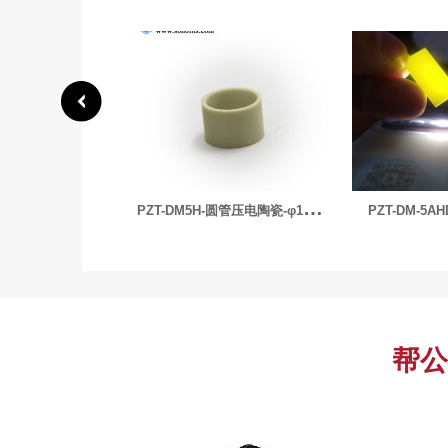
P
ZT-DM5H-圆管压电陶瓷-φ19×16.5×12.7mm
PZT-DM-5AHD压电陶瓷-胚料
帮公