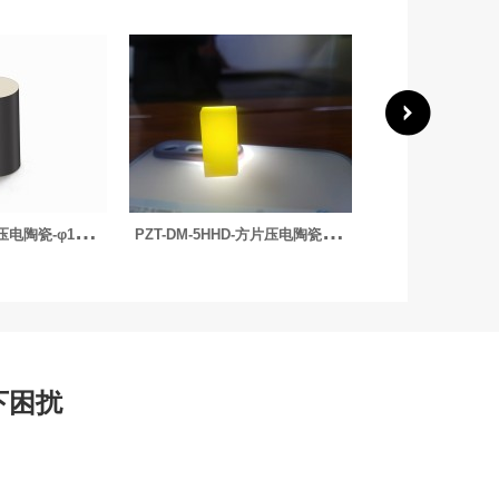
P
ZT-DM-5HHD-方片压电陶瓷-64*14.5*0.5mm
P
ZT-DM4D-圆环压电陶瓷-φ63.5xφ9×11.4mm 200kHz
下困扰